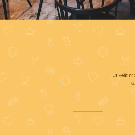
Ut velit m
su