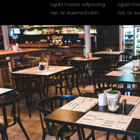
Ligula massa adipiscing
Ligula ma
nisl, ac euismod nibh
nisl, ac 