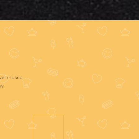
i vel massa
us.