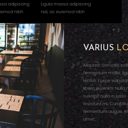
ssa adipiscing
Ligula massa adipiscing
euismod nibh
nisl, ac euismod nibh
VARIUS
L
Aliquam convallis sol
fermentum mollis, lig
lectus. Fusce vulput
libero eu enim. Nulla
suscipit nulla in just
tincidunt mi. Curabitu
fermentum augue, et u
amet.