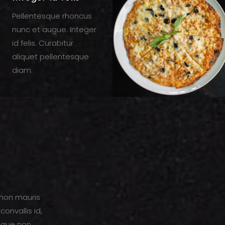
Pellentesque rhoncus
nunc et augue. Integer
id felis. Curabitur
aliquet pellentesque
diam.
 non mauris
convallis id,
augue non