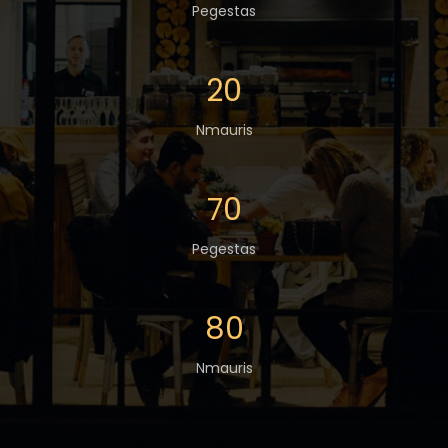
Pegestas
20
Nmauris
70
Pegestas
80
Nmauris